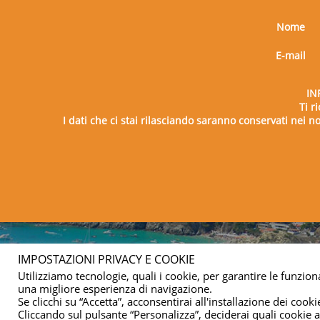
Nome
E-mail
IN
Ti r
I dati che ci stai rilasciando saranno conservati nei nos
Copy
IMPOSTAZIONI PRIVACY E COOKIE
Utilizziamo tecnologie, quali i cookie, per garantire le funziona
una migliore esperienza di navigazione.
Se clicchi su “Accetta”, acconsentirai all'installazione dei cookie
Cliccando sul pulsante “Personalizza”, deciderai quali cookie ac