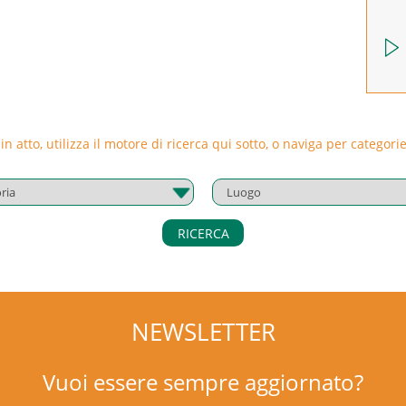
 in atto, utilizza il motore di ricerca qui sotto, o naviga per catego
RICERCA
NEWSLETTER
Vuoi essere sempre aggiornato?