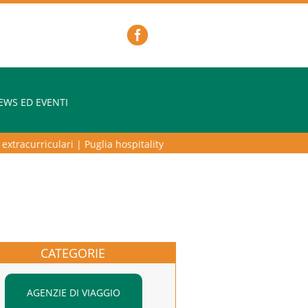
EWS ED EVENTI
tracurriculari
|
Puglia hospitality lab – programma di alta formazione 
CATEGORIE
AGENZIE DI VIAGGIO