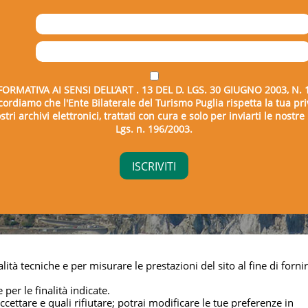
FORMATIVA AI SENSI DELL’ART . 13 DEL D. LGS. 30 GIUGNO 2003, N. 
icordiamo che l'Ente Bilaterale del Turismo Puglia rispetta la tua pri
tri archivi elettronici, trattati con cura e solo per inviarti le nostr
Lgs. n. 196/2003.
right © 2026 - Ente Bilaterale del Turismo Puglia - C.F. 043325
lità tecniche e per misurare le prestazioni del sito al fine di fornir
Privacy & cookie
 per le finalità indicate.
cettare e quali rifiutare; potrai modificare le tue preferenze in