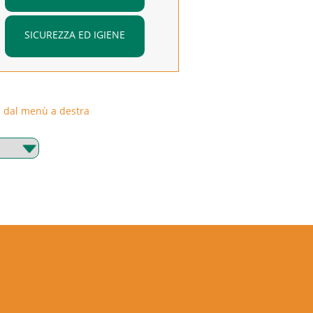
SICUREZZA ED IGIENE
rie dal menù a destra