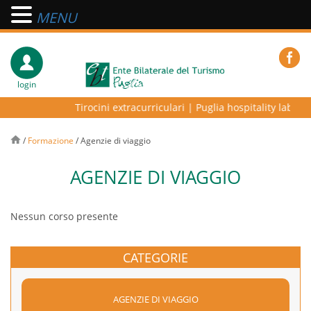
MENU
login
Tirocini extracurriculari
|
Puglia hospitality lab – pr
/
Formazione
/
Agenzie di viaggio
AGENZIE DI VIAGGIO
Nessun corso presente
CATEGORIE
AGENZIE DI VIAGGIO