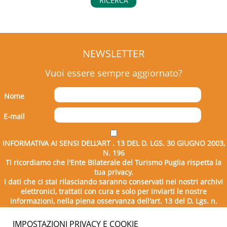
RICERCA
NEWSLETTER
Vuoi essere sempre aggiornato?
Nome
E-mail
INFORMATIVA AI SENSI DELL’ART . 13 DEL D. LGS. 30 GIUGNO 2003,
N. 196
Ti ricordiamo che l'Ente Bilaterale del Turismo Puglia rispetta la
tua privacy.
I dati che ci stai rilasciando saranno conservati nei nostri archivi
elettronici, trattati con cura e solo per inviarti le nostre
informazioni, nella piena osservanza dell'art. 13 del D. Lgs. n.
196/2003.
IMPOSTAZIONI PRIVACY E COOKIE