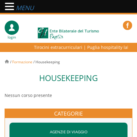
MENU
login
Tirocini extracurriculari
|
Puglia hospitality lab – p
/
Formazione
/
Housekeeping
HOUSEKEEPING
Nessun corso presente
CATEGORIE
AGENZIE DI VIAGGIO