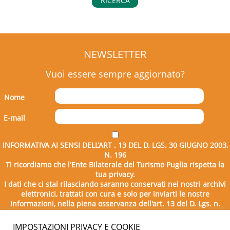
RICERCA
NEWSLETTER
Vuoi essere sempre aggiornato?
Nome
E-mail
INFORMATIVA AI SENSI DELL’ART . 13 DEL D. LGS. 30 GIUGNO 2003,
N. 196
Ti ricordiamo che l'Ente Bilaterale del Turismo Puglia rispetta la
tua privacy.
I dati che ci stai rilasciando saranno conservati nei nostri archivi
elettronici, trattati con cura e solo per inviarti le nostre
informazioni, nella piena osservanza dell'art. 13 del D. Lgs. n.
196/2003.
IMPOSTAZIONI PRIVACY E COOKIE