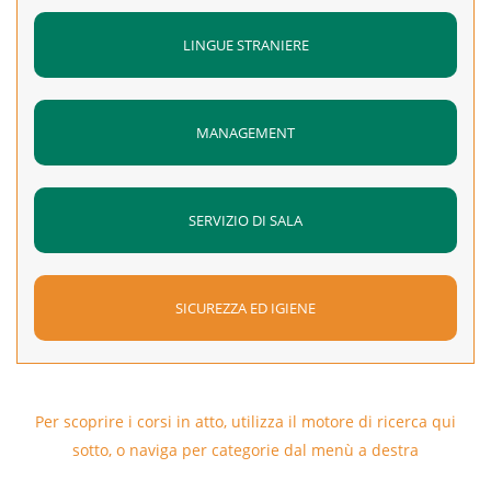
LINGUE STRANIERE
MANAGEMENT
SERVIZIO DI SALA
SICUREZZA ED IGIENE
Per scoprire i corsi in atto, utilizza il motore di ricerca qui
sotto, o naviga per categorie dal menù a destra