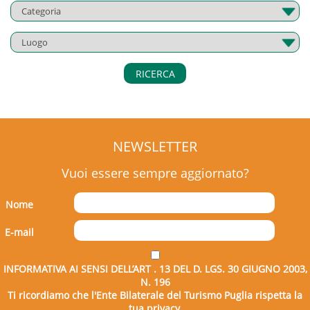
RICERCA
NEWSLETTER
Vuoi essere sempre aggiornato?
Nome
E-mail
INFORMATIVA AI SENSI DELL’ART . 13 DEL D. LGS. 30 GIUGNO 2003,
N. 196
Ti ricordiamo che l'Ente Bilaterale del Turismo Puglia rispetta la
tua privacy.