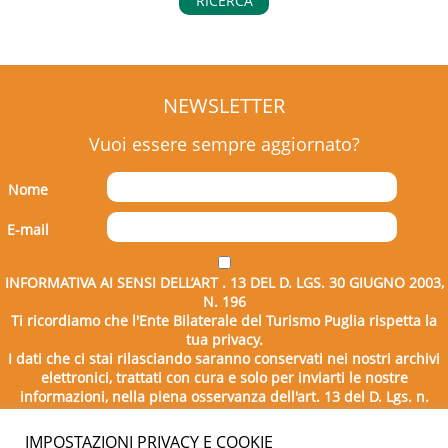
RICERCA
NEWSLETTER
Vuoi essere sempre aggiornato?
Nome
E-mail
INFORMATIVA AI SENSI DELL’ART . 13 DEL D. LGS. 30 GIUGNO 2003,
N. 196
Ti ricordiamo che l'Ente Bilaterale del Turismo Puglia rispetta la
tua privacy.
I dati che ci stai rilasciando saranno conservati nei nostri archivi
elettronici, trattati con cura e solo per inviarti le nostre
informazioni, nella piena osservanza dell'art. 13 del D. Lgs. n.
196/2003.
IMPOSTAZIONI PRIVACY E COOKIE