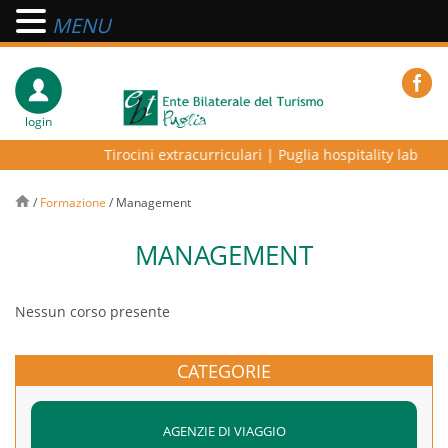
MENU
login
Tirocini extracurriculari
|
Puglia hospitality lab – pr
/
Formazione
/
Management
MANAGEMENT
Nessun corso presente
CATEGORIE
AGENZIE DI VIAGGIO