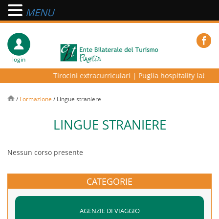
MENU
login
Tirocini extracurriculari
|
Puglia hospitality lab – p
/
Formazione
/
Lingue straniere
LINGUE STRANIERE
Nessun corso presente
CATEGORIE
AGENZIE DI VIAGGIO