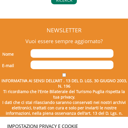
RICERCA
NEWSLETTER
Vuoi essere sempre aggiornato?
Nome
E-mail
INFORMATIVA AI SENSI DELL’ART . 13 DEL D. LGS. 30 GIUGNO 2003,
N. 196
Ti ricordiamo che l'Ente Bilaterale del Turismo Puglia rispetta la
tua privacy.
I dati che ci stai rilasciando saranno conservati nei nostri archivi
elettronici, trattati con cura e solo per inviarti le nostre
informazioni, nella piena osservanza dell'art. 13 del D. Lgs. n.
196/2003.
IMPOSTAZIONI PRIVACY E COOKIE