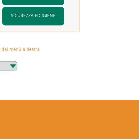
SICUREZZA ED IGIENE
rie dal menù a destra