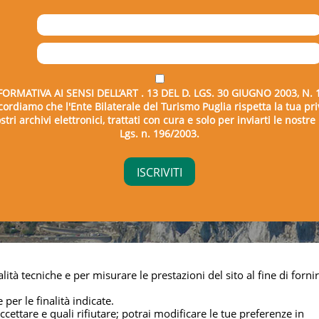
FORMATIVA AI SENSI DELL’ART . 13 DEL D. LGS. 30 GIUGNO 2003, N. 
icordiamo che l'Ente Bilaterale del Turismo Puglia rispetta la tua pri
tri archivi elettronici, trattati con cura e solo per inviarti le nostr
Lgs. n. 196/2003.
right © 2026 - Ente Bilaterale del Turismo Puglia - C.F. 043325
lità tecniche e per misurare le prestazioni del sito al fine di fornir
Privacy & cookie
 per le finalità indicate.
cettare e quali rifiutare; potrai modificare le tue preferenze in