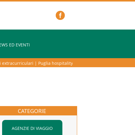
EWS ED EVENTI
xtracurriculari
|
Puglia hospitality lab – programma di alta formazione
CATEGORIE
AGENZIE DI VIAGGIO