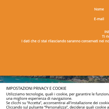
Nome
E-mail
IN
Ti r
I dati che ci stai rilasciando saranno conservati nei nos
Copy
IMPOSTAZIONI PRIVACY E COOKIE
Utilizziamo tecnologie, quali i cookie, per garantire le funziona
una migliore esperienza di navigazione.
Se clicchi su “Accetta”, acconsentirai all'installazione dei cookie
Cliccando sul pulsante “Personalizza”, deciderai quali cookie ac