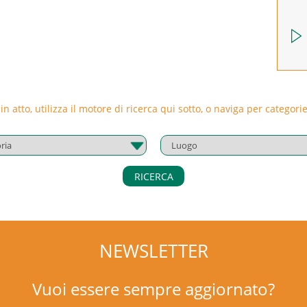
 in atto, utilizza il motore di ricerca qui sotto, o naviga per catego
RICERCA
NEWSLETTER
Vuoi essere sempre aggiornato?