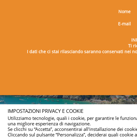
Nome
E-mail
IN
Ti r
I dati che ci stai rilasciando saranno conservati nei nos
Copy
IMPOSTAZIONI PRIVACY E COOKIE
Utilizziamo tecnologie, quali i cookie, per garantire le funziona
una migliore esperienza di navigazione.
Se clicchi su “Accetta”, acconsentirai all'installazione dei cookie
Cliccando sul pulsante “Personalizza”, deciderai quali cookie ac