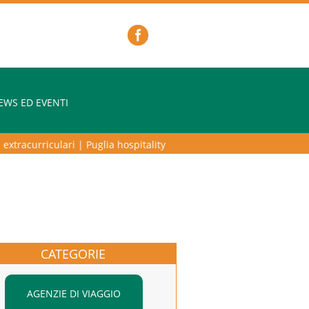
EWS ED EVENTI
tracurriculari
|
Puglia hospitality lab – programma di alta formazione
CATEGORIE
AGENZIE DI VIAGGIO