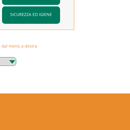
SICUREZZA ED IGIENE
rie dal menù a destra