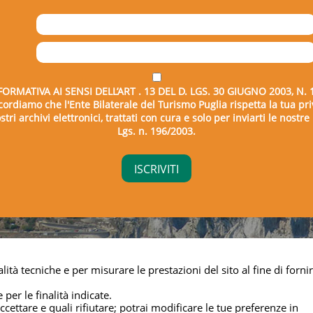
FORMATIVA AI SENSI DELL’ART . 13 DEL D. LGS. 30 GIUGNO 2003, N. 
icordiamo che l'Ente Bilaterale del Turismo Puglia rispetta la tua pri
tri archivi elettronici, trattati con cura e solo per inviarti le nostr
Lgs. n. 196/2003.
right © 2026 - Ente Bilaterale del Turismo Puglia - C.F. 043325
lità tecniche e per misurare le prestazioni del sito al fine di fornir
Privacy & cookie
 per le finalità indicate.
cettare e quali rifiutare; potrai modificare le tue preferenze in