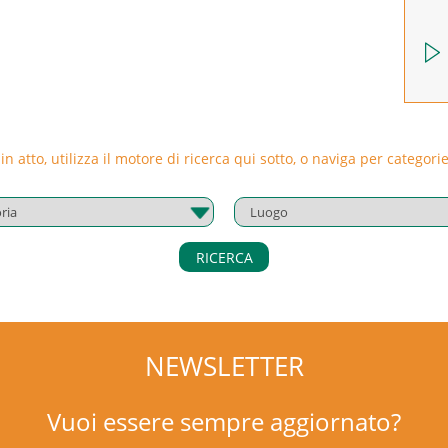
 in atto, utilizza il motore di ricerca qui sotto, o naviga per catego
RICERCA
NEWSLETTER
Vuoi essere sempre aggiornato?