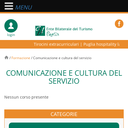
MENU
login
Tirocini extracurriculari
|
Puglia hospitality lab – 
/
Formazione
/
Comunicazione e cultura del servizio
COMUNICAZIONE E CULTURA DEL
SERVIZIO
Nessun corso presente
CATEGORIE