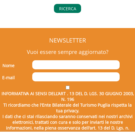
RICERCA
NEWSLETTER
Vuoi essere sempre aggiornato?
Nome
E-mail
INFORMATIVA AI SENSI DELL’ART . 13 DEL D. LGS. 30 GIUGNO 2003,
N. 196
Ti ricordiamo che l'Ente Bilaterale del Turismo Puglia rispetta la
tua privacy.
I dati che ci stai rilasciando saranno conservati nei nostri archivi
elettronici, trattati con cura e solo per inviarti le nostre
informazioni, nella piena osservanza dell'art. 13 del D. Lgs. n.
196/2003.