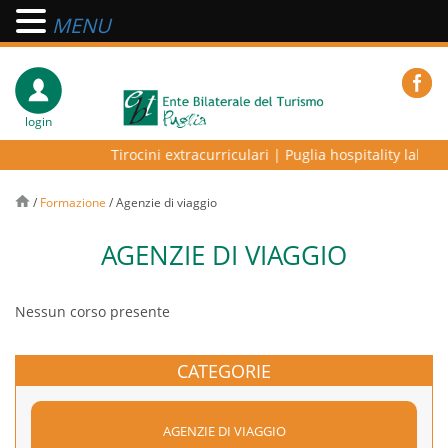
MENU
login
Tirocini extracurriculari
|
Puglia hospitality lab – p
/
Formazione
/
Agenzie di viaggio
AGENZIE DI VIAGGIO
Nessun corso presente
CATEGORIE
AGENZIE DI VIAGGIO