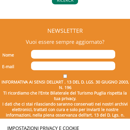
RICERCA
NEWSLETTER
Vuoi essere sempre aggiornato?
Nome
E-mail
INFORMATIVA AI SENSI DELL’ART . 13 DEL D. LGS. 30 GIUGNO 2003,
N. 196
Ti ricordiamo che l'Ente Bilaterale del Turismo Puglia rispetta la
tua privacy.
I dati che ci stai rilasciando saranno conservati nei nostri archivi
elettronici, trattati con cura e solo per inviarti le nostre
informazioni, nella piena osservanza dell'art. 13 del D. Lgs. n.
196/2003.
IMPOSTAZIONI PRIVACY E COOKIE