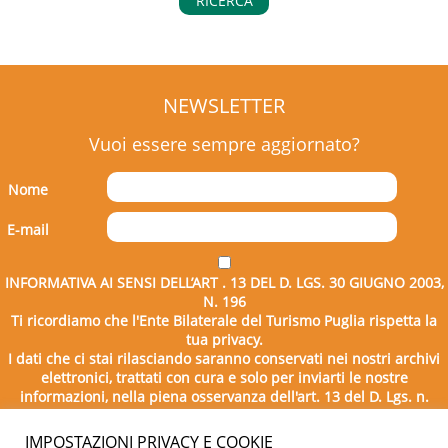
RICERCA
NEWSLETTER
Vuoi essere sempre aggiornato?
Nome
E-mail
INFORMATIVA AI SENSI DELL’ART . 13 DEL D. LGS. 30 GIUGNO 2003,
N. 196
Ti ricordiamo che l'Ente Bilaterale del Turismo Puglia rispetta la
tua privacy.
I dati che ci stai rilasciando saranno conservati nei nostri archivi
elettronici, trattati con cura e solo per inviarti le nostre
informazioni, nella piena osservanza dell'art. 13 del D. Lgs. n.
196/2003.
IMPOSTAZIONI PRIVACY E COOKIE