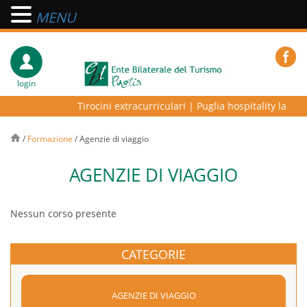
MENU
login
Tirocini extracurriculari
|
Puglia hospitality lab – p
/
Formazione
/
Agenzie di viaggio
AGENZIE DI VIAGGIO
Nessun corso presente
CATEGORIE
AGENZIE DI VIAGGIO