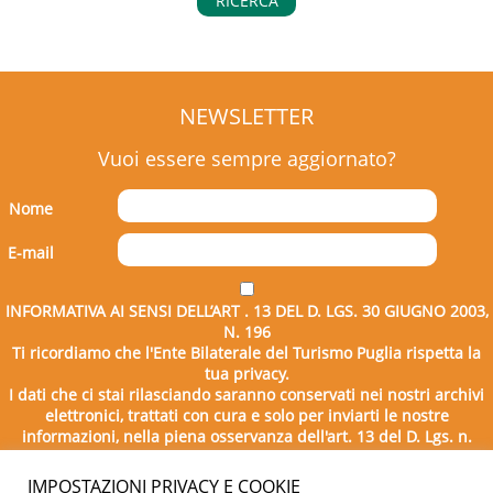
RICERCA
NEWSLETTER
Vuoi essere sempre aggiornato?
Nome
E-mail
INFORMATIVA AI SENSI DELL’ART . 13 DEL D. LGS. 30 GIUGNO 2003,
N. 196
Ti ricordiamo che l'Ente Bilaterale del Turismo Puglia rispetta la
tua privacy.
I dati che ci stai rilasciando saranno conservati nei nostri archivi
elettronici, trattati con cura e solo per inviarti le nostre
informazioni, nella piena osservanza dell'art. 13 del D. Lgs. n.
196/2003.
IMPOSTAZIONI PRIVACY E COOKIE