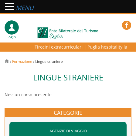
MENU
login
Tirocini extracurriculari
|
Puglia hospitality lab – p
/
Formazione
/
Lingue straniere
LINGUE STRANIERE
Nessun corso presente
CATEGORIE
AGENZIE DI VIAGGIO