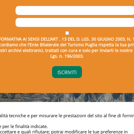
FORMATIVA AI SENSI DELL’ART . 13 DEL D. LGS. 30 GIUGNO 2003, N. 
icordiamo che l'Ente Bilaterale del Turismo Puglia rispetta la tua pri
tri archivi elettronici, trattati con cura e solo per inviarti le nostr
Lgs. n. 196/2003.
right © 2026 - Ente Bilaterale del Turismo Puglia - C.F. 043325
lità tecniche e per misurare le prestazioni del sito al fine di fornir
Privacy & cookie
 per le finalità indicate.
cettare e quali rifiutare; potrai modificare le tue preferenze in