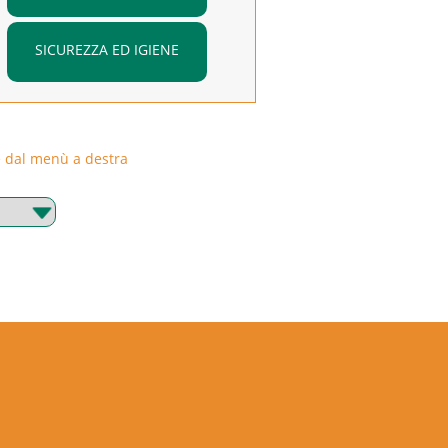
SICUREZZA ED IGIENE
rie dal menù a destra