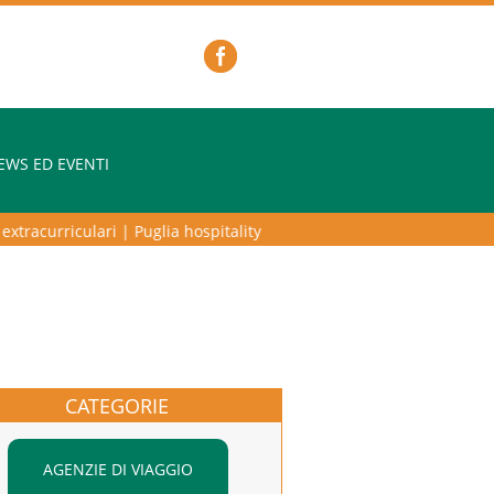
EWS ED EVENTI
tracurriculari
|
Puglia hospitality lab – programma di alta formazione 
CATEGORIE
AGENZIE DI VIAGGIO