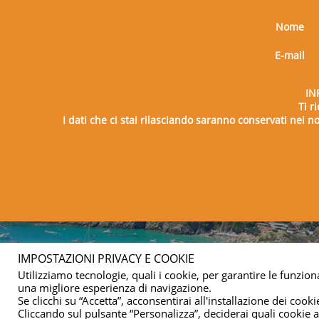
Nome
E-mail
IN
Ti r
I dati che ci stai rilasciando saranno conservati nei nos
Copy
IMPOSTAZIONI PRIVACY E COOKIE
Utilizziamo tecnologie, quali i cookie, per garantire le funziona
una migliore esperienza di navigazione.
Se clicchi su “Accetta”, acconsentirai all'installazione dei cookie
Cliccando sul pulsante “Personalizza”, deciderai quali cookie ac