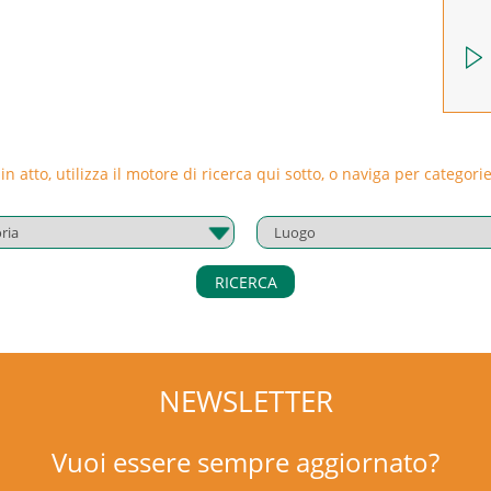
 in atto, utilizza il motore di ricerca qui sotto, o naviga per catego
RICERCA
NEWSLETTER
Vuoi essere sempre aggiornato?