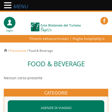
MENU
login
Tirocini extracurriculari
|
Puglia hospitality lab – 
/
Formazione
/
Food & Beverage
FOOD & BEVERAGE
Nessun corso presente
CATEGORIE
AGENZIE DI VIAGGIO