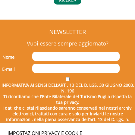
RICERCA
NEWSLETTER
Vuoi essere sempre aggiornato?
Nome
E-mail
INFORMATIVA AI SENSI DELL’ART . 13 DEL D. LGS. 30 GIUGNO 2003,
N. 196
Ti ricordiamo che l'Ente Bilaterale del Turismo Puglia rispetta la
tua privacy.
I dati che ci stai rilasciando saranno conservati nei nostri archivi
elettronici, trattati con cura e solo per inviarti le nostre
informazioni, nella piena osservanza dell'art. 13 del D. Lgs. n.
196/2003.
IMPOSTAZIONI PRIVACY E COOKIE