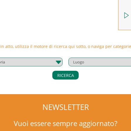
 in atto, utilizza il motore di ricerca qui sotto, o naviga per catego
RICERCA
NEWSLETTER
Vuoi essere sempre aggiornato?