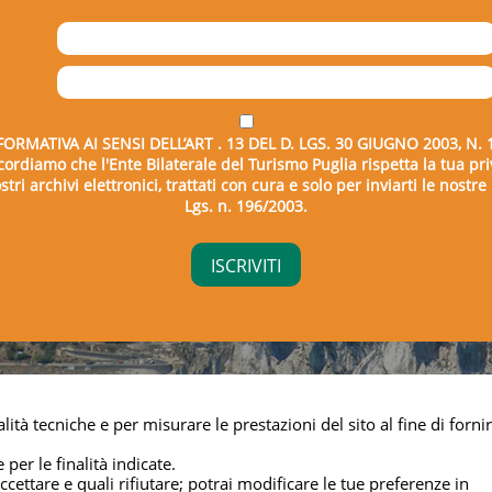
FORMATIVA AI SENSI DELL’ART . 13 DEL D. LGS. 30 GIUGNO 2003, N. 
icordiamo che l'Ente Bilaterale del Turismo Puglia rispetta la tua pri
tri archivi elettronici, trattati con cura e solo per inviarti le nostr
Lgs. n. 196/2003.
right © 2026 - Ente Bilaterale del Turismo Puglia - C.F. 043325
lità tecniche e per misurare le prestazioni del sito al fine di fornir
Privacy & cookie
 per le finalità indicate.
cettare e quali rifiutare; potrai modificare le tue preferenze in