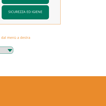
SICUREZZA ED IGIENE
rie dal menù a destra