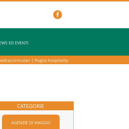
EWS ED EVENTI
tracurriculari
|
Puglia hospitality lab – programma di alta formazione 
CATEGORIE
AGENZIE DI VIAGGIO