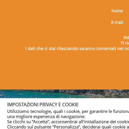
Nome
E-mail
IN
Ti r
I dati che ci stai rilasciando saranno conservati nei nos
Copy
IMPOSTAZIONI PRIVACY E COOKIE
Utilizziamo tecnologie, quali i cookie, per garantire le funziona
una migliore esperienza di navigazione.
Se clicchi su “Accetta”, acconsentirai all'installazione dei cookie
Cliccando sul pulsante “Personalizza”, deciderai quali cookie ac