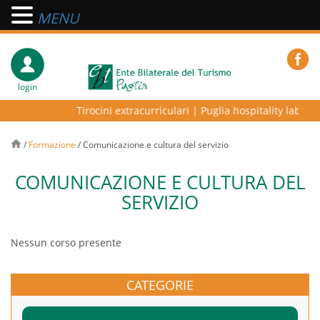
MENU
login
Tirocini extracurriculari
|
Puglia hospitality lab – pr
/
Formazione
/
Comunicazione e cultura del servizio
COMUNICAZIONE E CULTURA DEL
SERVIZIO
Nessun corso presente
CATEGORIE