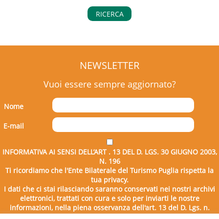
RICERCA
NEWSLETTER
Vuoi essere sempre aggiornato?
Nome
E-mail
INFORMATIVA AI SENSI DELL’ART . 13 DEL D. LGS. 30 GIUGNO 2003,
N. 196
Ti ricordiamo che l'Ente Bilaterale del Turismo Puglia rispetta la
tua privacy.
I dati che ci stai rilasciando saranno conservati nei nostri archivi
elettronici, trattati con cura e solo per inviarti le nostre
informazioni, nella piena osservanza dell'art. 13 del D. Lgs. n.
196/2003.