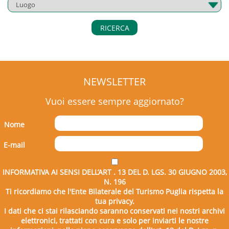
RICERCA
NEWSLETTER
Vuoi essere sempre aggiornato?
Nome
E-mail
INFORMATIVA AI SENSI DELL’ART . 13 DEL D. LGS. 30 GIUGNO 2003,
N. 196
Ti ricordiamo che l'Ente Bilaterale del Turismo Puglia rispetta la
tua privacy.
I dati che ci stai rilasciando saranno conservati nei nostri archivi
elettronici, trattati con cura e solo per inviarti le nostre