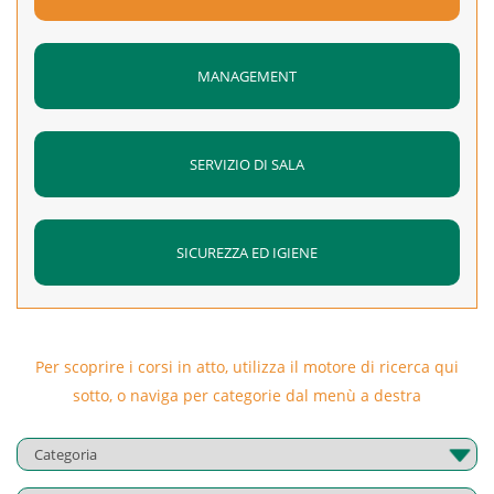
concessione
– Descrizione di azioni in evoluzione
MANAGEMENT
– Espressione dell’anteriorità nel futuro e nel passato
Lo studente deve inoltre dimostrare di aver sviluppato
competenze di lettura, ascolto e comprensione della lingua.
SERVIZIO DI SALA
Superamento:
Al termine del corso è previsto un test finale
che verifica l’apprendimento con esercitazioni simili a
quelle trovate nel corso riguardanti l’intero contenuto
SICUREZZA ED IGIENE
suddiviso per i moduli fruiti
Durata:
36 ore
Orario di svolgimento:
dalle 15:00 alle 19:00
Per scoprire i corsi in atto, utilizza il motore di ricerca qui
Calendario:
14/03/2018 – 16/03/2018 – 19/03/2018 –
sotto, o naviga per categorie dal menù a destra
21/03/2018 – 23/03/2018 – 26/03/2018 – 28/03/2018 –
29/03/2018 – 30/03/2018