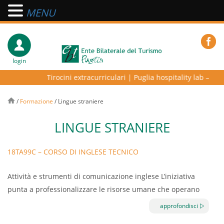
MENU
login
Tirocini extracurriculari
|
Puglia hospitality lab – progr
/
Formazione
/
Lingue straniere
LINGUE STRANIERE
18TA99C – CORSO DI INGLESE TECNICO
Attività e strumenti di comunicazione inglese L’iniziativa
punta a professionalizzare le risorse umane che operano
nei pubblici esercizi, implementando la conoscenza della
approfondisci
lingua inglese. Tale conoscenza si configura oggi come un