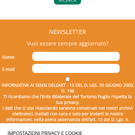
RICERCA
NEWSLETTER
Vuoi essere sempre aggiornato?
Nome
E-mail
INFORMATIVA AI SENSI DELL’ART . 13 DEL D. LGS. 30 GIUGNO 2003,
N. 196
Ti ricordiamo che l'Ente Bilaterale del Turismo Puglia rispetta la
tua privacy.
I dati che ci stai rilasciando saranno conservati nei nostri archivi
elettronici, trattati con cura e solo per inviarti le nostre
informazioni, nella piena osservanza dell'art. 13 del D. Lgs. n.
196/2003.
IMPOSTAZIONI PRIVACY E COOKIE