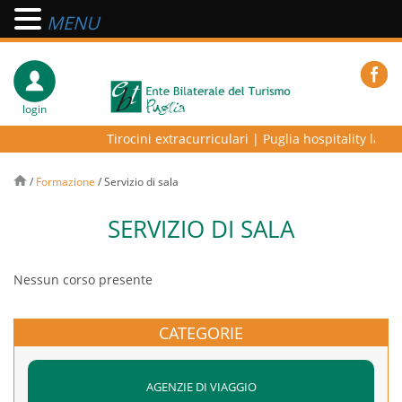
MENU
login
Tirocini extracurriculari
|
Puglia hospitality lab – 
/
Formazione
/
Servizio di sala
SERVIZIO DI SALA
Nessun corso presente
CATEGORIE
AGENZIE DI VIAGGIO