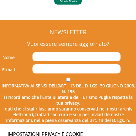
RICERCA
NEWSLETTER
Vuoi essere sempre aggiornato?
Nome
E-mail
INFORMATIVA AI SENSI DELL’ART . 13 DEL D. LGS. 30 GIUGNO 2003,
N. 196
Ti ricordiamo che l'Ente Bilaterale del Turismo Puglia rispetta la
tua privacy.
I dati che ci stai rilasciando saranno conservati nei nostri archivi
elettronici, trattati con cura e solo per inviarti le nostre
informazioni, nella piena osservanza dell'art. 13 del D. Lgs. n.
196/2003.
IMPOSTAZIONI PRIVACY E COOKIE