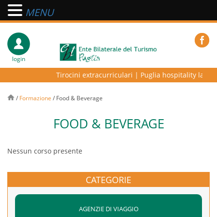
MENU
login
Tirocini extracurriculari
|
Puglia hospitality lab – 
/
Formazione
/
Food & Beverage
FOOD & BEVERAGE
Nessun corso presente
CATEGORIE
AGENZIE DI VIAGGIO