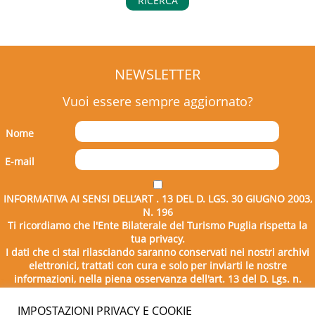
RICERCA
NEWSLETTER
Vuoi essere sempre aggiornato?
Nome
E-mail
INFORMATIVA AI SENSI DELL’ART . 13 DEL D. LGS. 30 GIUGNO 2003,
N. 196
Ti ricordiamo che l'Ente Bilaterale del Turismo Puglia rispetta la
tua privacy.
I dati che ci stai rilasciando saranno conservati nei nostri archivi
elettronici, trattati con cura e solo per inviarti le nostre
informazioni, nella piena osservanza dell'art. 13 del D. Lgs. n.
196/2003.
IMPOSTAZIONI PRIVACY E COOKIE