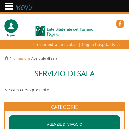
MENU
login
Tirocini extracurriculari
|
Puglia hospitality lab – p
/
Formazione
/
Servizio di sala
SERVIZIO DI SALA
Nessun corso presente
CATEGORIE
AGENZIE DI VIAGGIO