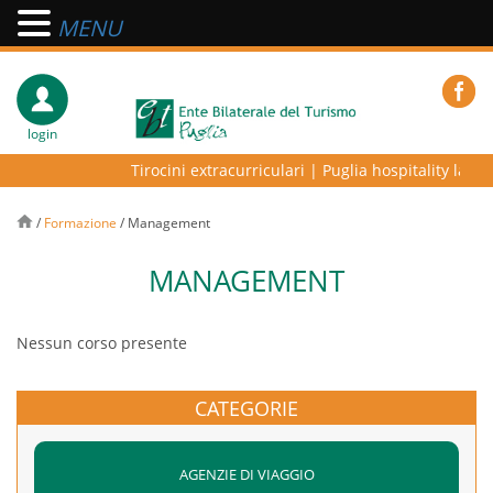
MENU
login
Tirocini extracurriculari
|
Puglia hospitality lab – 
/
Formazione
/
Management
MANAGEMENT
Nessun corso presente
CATEGORIE
AGENZIE DI VIAGGIO