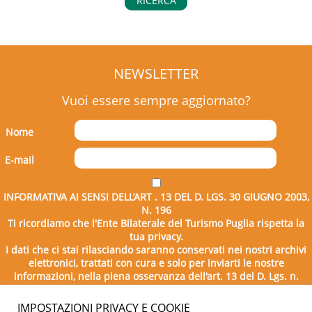
RICERCA
NEWSLETTER
Vuoi essere sempre aggiornato?
Nome
E-mail
INFORMATIVA AI SENSI DELL’ART . 13 DEL D. LGS. 30 GIUGNO 2003,
N. 196
Ti ricordiamo che l'Ente Bilaterale del Turismo Puglia rispetta la
tua privacy.
I dati che ci stai rilasciando saranno conservati nei nostri archivi
elettronici, trattati con cura e solo per inviarti le nostre
informazioni, nella piena osservanza dell'art. 13 del D. Lgs. n.
196/2003.
IMPOSTAZIONI PRIVACY E COOKIE