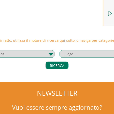
 in atto, utilizza il motore di ricerca qui sotto, o naviga per catego
RICERCA
NEWSLETTER
Vuoi essere sempre aggiornato?