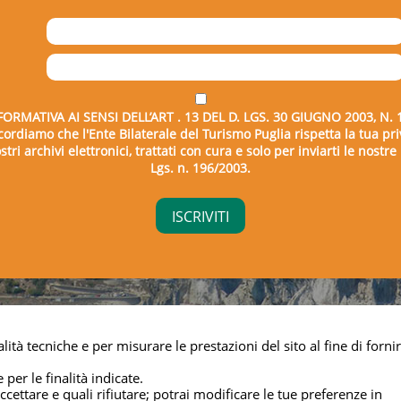
FORMATIVA AI SENSI DELL’ART . 13 DEL D. LGS. 30 GIUGNO 2003, N. 
icordiamo che l'Ente Bilaterale del Turismo Puglia rispetta la tua pri
tri archivi elettronici, trattati con cura e solo per inviarti le nostr
Lgs. n. 196/2003.
right © 2026 - Ente Bilaterale del Turismo Puglia - C.F. 043325
lità tecniche e per misurare le prestazioni del sito al fine di fornir
Privacy & cookie
 per le finalità indicate.
cettare e quali rifiutare; potrai modificare le tue preferenze in