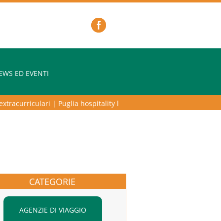
EWS ED EVENTI
racurriculari
|
Puglia hospitality lab – programma di alta formazione 
CATEGORIE
AGENZIE DI VIAGGIO