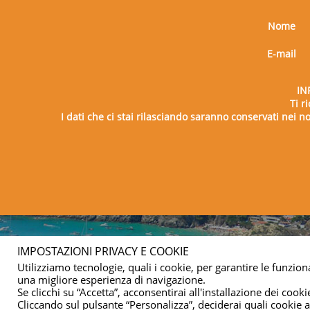
Nome
E-mail
IN
Ti r
I dati che ci stai rilasciando saranno conservati nei nos
Copy
IMPOSTAZIONI PRIVACY E COOKIE
Utilizziamo tecnologie, quali i cookie, per garantire le funziona
una migliore esperienza di navigazione.
Se clicchi su “Accetta”, acconsentirai all'installazione dei cookie
Cliccando sul pulsante “Personalizza”, deciderai quali cookie ac