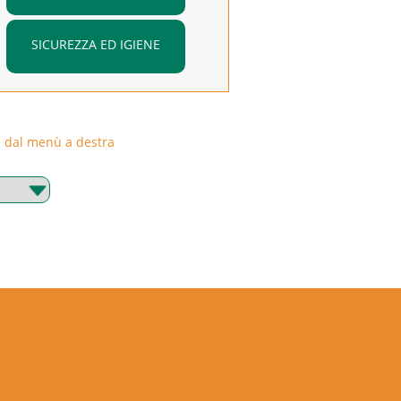
SICUREZZA ED IGIENE
rie dal menù a destra