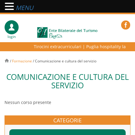
MENU
login
Tirocini extracurriculari
|
Puglia hospitality lab – p
/
Formazione
/
Comunicazione e cultura del servizio
COMUNICAZIONE E CULTURA DEL
SERVIZIO
Nessun corso presente
CATEGORIE