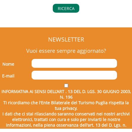
RICERCA
NEWSLETTER
Vuoi essere sempre aggiornato?
Nome
E-mail
INFORMATIVA AI SENSI DELL’ART . 13 DEL D. LGS. 30 GIUGNO 2003,
N. 196
Ti ricordiamo che l'Ente Bilaterale del Turismo Puglia rispetta la
tua privacy.
I dati che ci stai rilasciando saranno conservati nei nostri archivi
elettronici, trattati con cura e solo per inviarti le nostre
informazioni, nella piena osservanza dell'art. 13 del D. Lgs. n.
196/2003.