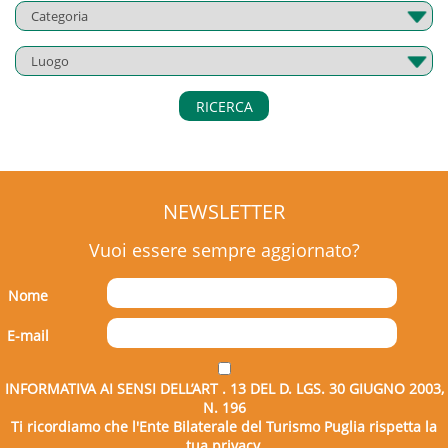
RICERCA
NEWSLETTER
Vuoi essere sempre aggiornato?
Nome
E-mail
INFORMATIVA AI SENSI DELL’ART . 13 DEL D. LGS. 30 GIUGNO 2003,
N. 196
Ti ricordiamo che l'Ente Bilaterale del Turismo Puglia rispetta la
tua privacy.