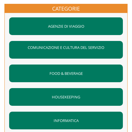
comprensione dei contenuti del programma di
CATEGORIE
addestramento.
Il corso si terrà nelle giornate del 7 e 8 marzo 2018 dalle
AGENZIE DI VIAGGIO
ore 14,45 alle ore 18,45 presso la sede aziendale di Ladisa
Spa Centro Cottura in via Val di Foro N 94D – Villa Magna (
CH )
COMUNICAZIONE E CULTURA DEL SERVIZIO
FOOD & BEVERAGE
HOUSEKEEPING
INFORMATICA