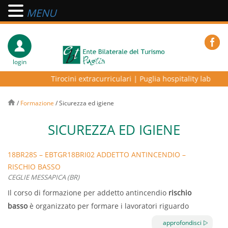
MENU
login
Tirocini extracurriculari
|
Puglia hospitality lab – prog
/
Formazione
/
Sicurezza ed igiene
SICUREZZA ED IGIENE
18BR28S – EBTGR18BRI02 ADDETTO ANTINCENDIO –
RISCHIO BASSO
CEGLIE MESSAPICA (BR)
Il corso di formazione per addetto antincendio
rischio
basso
è organizzato per formare i lavoratori riguardo
l’attuazione delle
misure di prevenzione incendi
,
approfondisci