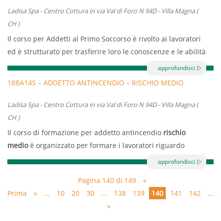
generale e 4 ore di formazione sul rischio specifico.
Ladisa Spa - Centro Cottura in via Val di Foro N 94D - Villa Magna (
La formazione avrà luogo presso la sede dell’azienda
CH )
aderente il 22/03/2018 dalle 12:00 alle 20:00
Il corso per Addetti al Primo Soccorso è rivolto ai lavoratori
ed è strutturato per trasferire loro le conoscenze e le abilità
necessarie a gestire situazioni in materia di primo soccorso
approfondisci
e di assistenza di emergenza.
18BA14S – ADDETTO ANTINCENDIO – RISCHIO MEDIO
Il corso ha una durata di 12 ore e si terrà nelle giornate di
Ladisa Spa - Centro Cottura in via Val di Foro N 94D - Villa Magna (
20-21-22/03/2018 dalle ore 14.45 alle ore 18.45 presso la
CH )
sede aziendale di Ladisa Spa Centro Cottura in via Val di
Il corso di formazione per addetto antincendio
rischio
Foro N 94D – Villa Magna (CH)
medio
è organizzato per formare i lavoratori riguardo
l’attuazione delle
misure di prevenzione incendi
, lotta
approfondisci
antincendio
e
gestione delle emergenze
.
Pagina 140 di 149
«
Il corso prevede 8 ore di formazione ed è strutturato da un
Prima
«
...
10
20
30
...
138
139
140
141
142
...
parte teorica e da un addestramento pratico, durante i
»
quali ai corsisti sarà richiesto di dimostrare il loro livello di