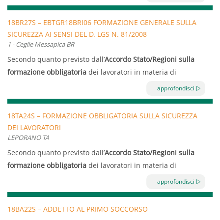
lotta
antincendio
e
gestione delle emergenze
.
Il corso prevede 4 ore di formazione e si svolgerà presso
18BR27S – EBTGR18BRI06 FORMAZIONE GENERALE SULLA
SICUREZZA AI SENSI DEL D. LGS N. 81/2008
la MED COOKING SCHOOL , Via Elia Giuseppe, 1 – Ceglie
1 - Ceglie Messapica BR
Messapica (BR) il 20 Aprile dalle ore 16.00 alle ore 20.00.
Secondo quanto previsto dall’
Accordo Stato/Regioni sulla
formazione obbligatoria
dei lavoratori in materia di
sicurezza e salute sul lavoro, viene sancito
l’obbligo di
approfondisci
sottoporre a formazione tutti i lavoratori.
Il corso, che prevede 8 ore divise in 4 ore di formazione
18TA24S – FORMAZIONE OBBLIGATORIA SULLA SICUREZZA
DEI LAVORATORI
generale e 4 ore di formazione specifica, si terrà il 13 e 16
LEPORANO TA
Aprile 2018 presso la MED COOKING SCHOOL , Via Elia
Secondo quanto previsto dall’
Accordo Stato/Regioni sulla
Giuseppe, 1 – Ceglie Messapica BR dalle ore 16.00 alle ore
formazione obbligatoria
dei lavoratori in materia di
20.00.
sicurezza e salute sul lavoro, viene sancito
l’obbligo di
approfondisci
sottoporre a formazione tutti i lavoratori.
Il corso, che prevede 8 ore divise in 4 ore di formazione
18BA22S – ADDETTO AL PRIMO SOCCORSO