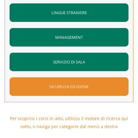
LINGUE STRANIERE
MANAGEMENT
SERVIZIO DI SALA
SICUREZZA ED IGIENE
Per scoprire i corsi in atto, utilizza il motore di ricerca qui
sotto, o naviga per categorie dal menù a destra