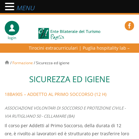
MENU
login
Tirocini extracurriculari
|
Puglia hospitality lab – progr
/
Formazione
/
Sicurezza ed igiene
SICUREZZA ED IGIENE
18BA90S – ADDETTO AL PRIMO SOCCORSO (12 H)
ASSOCIAZIONE VOLONTARI DI SOCCORSO E PROTEZIONE CIVILE -
VIA RUTIGLIANO 50 - CELLAMARE (BA)
Il corso per Addetti al Primo Soccorso, della durata di 12
ore, è rivolto ai lavoratori ed è strutturato per trasferire loro