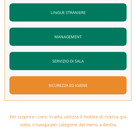
LINGUE STRANIERE
MANAGEMENT
SERVIZIO DI SALA
SICUREZZA ED IGIENE
Per scoprire i corsi in atto, utilizza il motore di ricerca qui
sotto, o naviga per categorie dal menù a destra