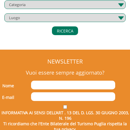
RICERCA
NEWSLETTER
Vuoi essere sempre aggiornato?
Nome
E-mail
INFORMATIVA AI SENSI DELL’ART . 13 DEL D. LGS. 30 GIUGNO 2003,
N. 196
Ti ricordiamo che l'Ente Bilaterale del Turismo Puglia rispetta la
tua privacy.