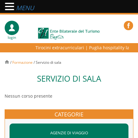
MENU
login
Tirocini extracurriculari
|
Puglia hospitality lab – 
/
Formazione
/
Servizio di sala
SERVIZIO DI SALA
Nessun corso presente
CATEGORIE
AGENZIE DI VIAGGIO