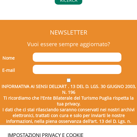
RICERCA
NEWSLETTER
Vuoi essere sempre aggiornato?
Nome
E-mail
INFORMATIVA AI SENSI DELL’ART . 13 DEL D. LGS. 30 GIUGNO 2003,
N. 196
Ti ricordiamo che l'Ente Bilaterale del Turismo Puglia rispetta la
tua privacy.
I dati che ci stai rilasciando saranno conservati nei nostri archivi
elettronici, trattati con cura e solo per inviarti le nostre
informazioni, nella piena osservanza dell'art. 13 del D. Lgs. n.
196/2003.
IMPOSTAZIONI PRIVACY E COOKIE