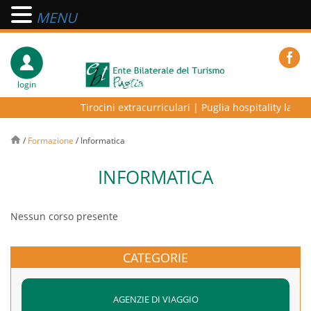
MENU
login
Tirocini extracurriculari
|
Puglia hospitality lab – 
/
Formazione
/
Informatica
INFORMATICA
Nessun corso presente
CATEGORIE
AGENZIE DI VIAGGIO