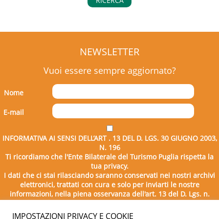
RICERCA
NEWSLETTER
Vuoi essere sempre aggiornato?
Nome
E-mail
INFORMATIVA AI SENSI DELL’ART . 13 DEL D. LGS. 30 GIUGNO 2003,
N. 196
Ti ricordiamo che l'Ente Bilaterale del Turismo Puglia rispetta la
tua privacy.
I dati che ci stai rilasciando saranno conservati nei nostri archivi
elettronici, trattati con cura e solo per inviarti le nostre
informazioni, nella piena osservanza dell'art. 13 del D. Lgs. n.
196/2003.
IMPOSTAZIONI PRIVACY E COOKIE