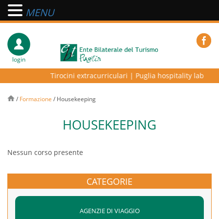
MENU
login
Tirocini extracurriculari
|
Puglia hospitality lab – pr
/
Formazione
/
Housekeeping
HOUSEKEEPING
Nessun corso presente
CATEGORIE
AGENZIE DI VIAGGIO