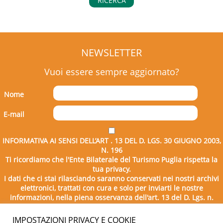
RICERCA
NEWSLETTER
Vuoi essere sempre aggiornato?
Nome
E-mail
INFORMATIVA AI SENSI DELL’ART . 13 DEL D. LGS. 30 GIUGNO 2003,
N. 196
Ti ricordiamo che l'Ente Bilaterale del Turismo Puglia rispetta la
tua privacy.
I dati che ci stai rilasciando saranno conservati nei nostri archivi
elettronici, trattati con cura e solo per inviarti le nostre
informazioni, nella piena osservanza dell'art. 13 del D. Lgs. n.
196/2003.
IMPOSTAZIONI PRIVACY E COOKIE