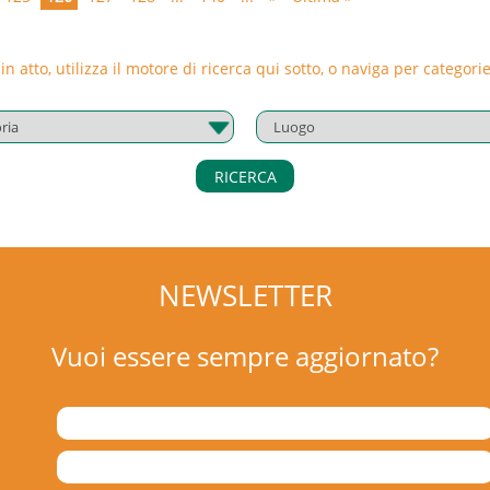
 in atto, utilizza il motore di ricerca qui sotto, o naviga per catego
RICERCA
NEWSLETTER
Vuoi essere sempre aggiornato?