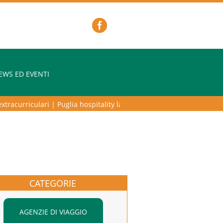
EWS ED EVENTI
acurriculari
|
Puglia hospitality lab – programma di alta formazione pe
CATEGORIE
AGENZIE DI VIAGGIO