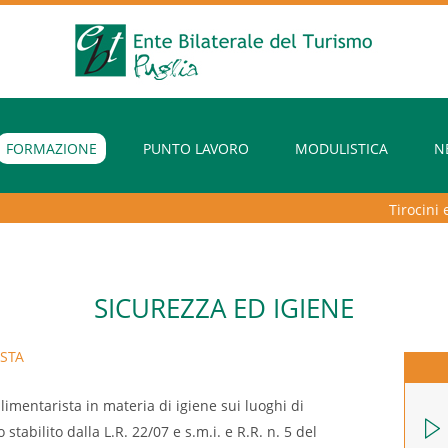
FORMAZIONE
PUNTO LAVORO
MODULISTICA
N
Tirocini extr
SICUREZZA ED IGIENE
STA
limentarista in materia di igiene sui luoghi di
tabilito dalla L.R. 22/07 e s.m.i. e R.R. n. 5 del