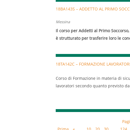
18BA143S – ADDETTO AL PRIMO SOC
Messina
Il corso per Addetti al Primo Soccorso, 
è strutturato per trasferire loro le co
situazioni in materia di primo soccors
Il corso della durata di 12 ore, si svo
caserma Ainis secondo il seguente cal
18TA142C – FORMAZIONE LAVORATORI
5 Giugno 2018 dalle 14:00 alle 20:00
Corso di Formazione in materia di sicu
7 Giugno 2018 dalle 14:00 alle 20:00
lavoratori secondo quanto previsto dal
dall’Accordo Stato/Regioni 21/12/2011
Pag
Prima
«
...
10
20
30
...
124