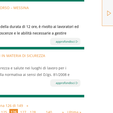
CORSO – MESSINA
della durata di 12 ore, è rivolto ai lavoratori ed
noscenze e le abilità necessarie a gestire
o e di assistenza di emergenza.
approfondisci
lgerà a Messina, in Via Taormina,63 presso la
endario:
 IN MATERIA DI SICUREZZA
rezza e salute nei luoghi di lavoro per i
la normativa ai sensi del D.lgs. 81/2008 e
approfondisci
ina 126 di 149
«
125
126
127
128
...
140
...
»
Ultima »