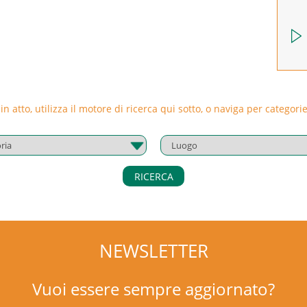
 in atto, utilizza il motore di ricerca qui sotto, o naviga per catego
RICERCA
NEWSLETTER
Vuoi essere sempre aggiornato?