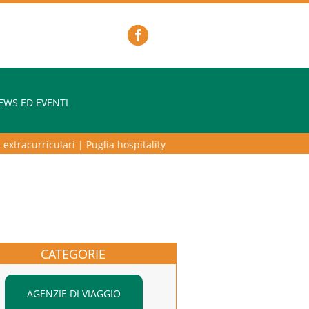
EWS ED EVENTI
tracurriculari
|
Puglia hospitality lab – programma di alta formazione
CATEGORIE
AGENZIE DI VIAGGIO