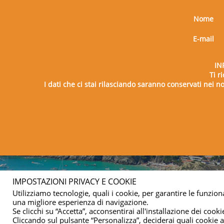
Nome
E-mail
IN
Ti r
I dati che ci stai rilasciando saranno conservati nei nos
Copy
IMPOSTAZIONI PRIVACY E COOKIE
Utilizziamo tecnologie, quali i cookie, per garantire le funziona
una migliore esperienza di navigazione.
Se clicchi su “Accetta”, acconsentirai all'installazione dei cookie
Cliccando sul pulsante “Personalizza”, deciderai quali cookie ac