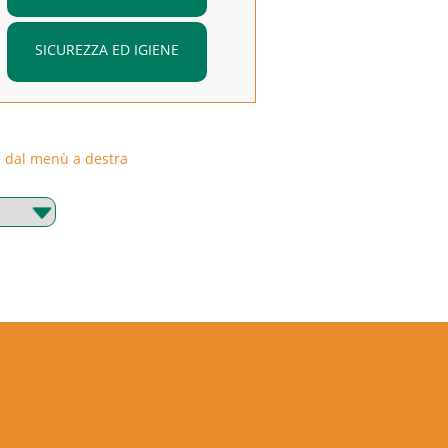
SICUREZZA ED IGIENE
rie dal menù a destra