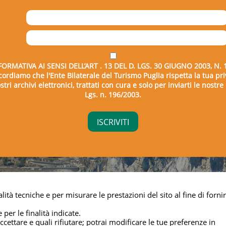
FORMATIVA AI SENSI DELL’ART . 13 DEL D. LGS. 30 GIUGNO 2003, N. 
icordiamo che l'Ente Bilaterale del Turismo Puglia rispetta la tua pri
tri archivi elettronici, trattati con cura e solo per inviarti le nostr
Lgs. n. 196/2003.
right © 2026 - Ente Bilaterale del Turismo Puglia - C.F. 043325
lità tecniche e per misurare le prestazioni del sito al fine di fornir
Privacy & cookie
 per le finalità indicate.
cettare e quali rifiutare; potrai modificare le tue preferenze in