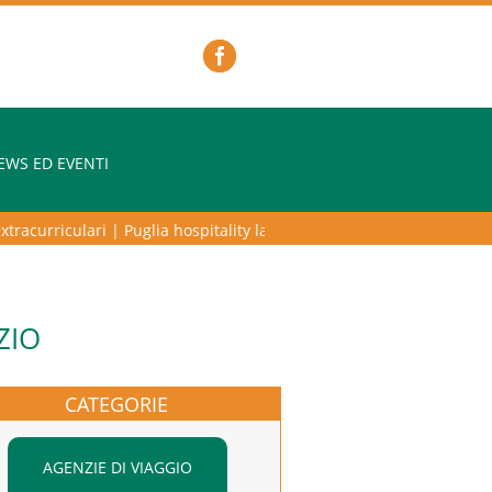
EWS ED EVENTI
acurriculari
|
Puglia hospitality lab – programma di alta formazione p
ZIO
CATEGORIE
AGENZIE DI VIAGGIO