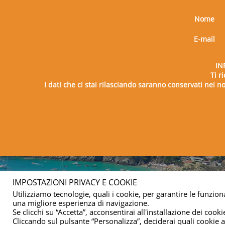
Nome
E-mail
IN
Ti r
I dati che ci stai rilasciando saranno conservati nei nos
Copy
IMPOSTAZIONI PRIVACY E COOKIE
Utilizziamo tecnologie, quali i cookie, per garantire le funziona
una migliore esperienza di navigazione.
Se clicchi su “Accetta”, acconsentirai all'installazione dei cookie
Cliccando sul pulsante “Personalizza”, deciderai quali cookie ac