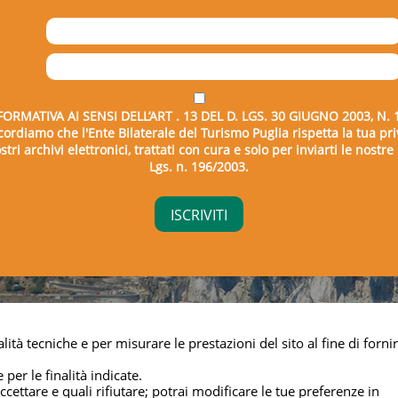
FORMATIVA AI SENSI DELL’ART . 13 DEL D. LGS. 30 GIUGNO 2003, N. 
icordiamo che l'Ente Bilaterale del Turismo Puglia rispetta la tua pri
tri archivi elettronici, trattati con cura e solo per inviarti le nostr
Lgs. n. 196/2003.
right © 2026 - Ente Bilaterale del Turismo Puglia - C.F. 043325
lità tecniche e per misurare le prestazioni del sito al fine di fornir
Privacy & cookie
 per le finalità indicate.
cettare e quali rifiutare; potrai modificare le tue preferenze in