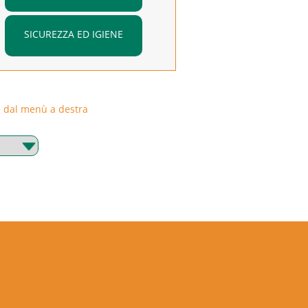
SICUREZZA ED IGIENE
rie dal menù a destra