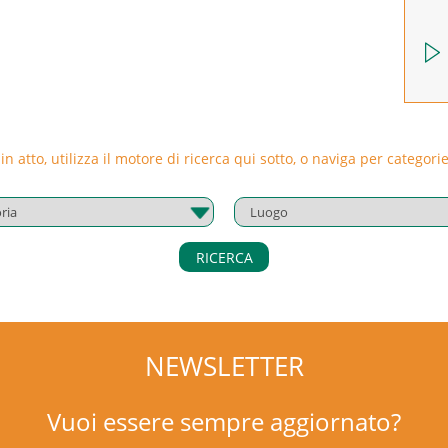
 in atto, utilizza il motore di ricerca qui sotto, o naviga per catego
RICERCA
NEWSLETTER
Vuoi essere sempre aggiornato?