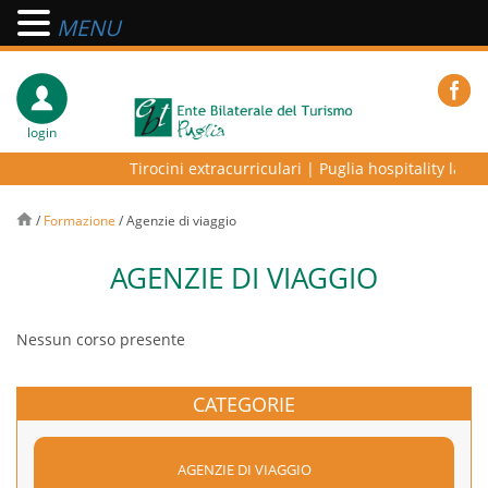
MENU
login
Tirocini extracurriculari
|
Puglia hospitality lab – 
/
Formazione
/
Agenzie di viaggio
AGENZIE DI VIAGGIO
Nessun corso presente
CATEGORIE
AGENZIE DI VIAGGIO