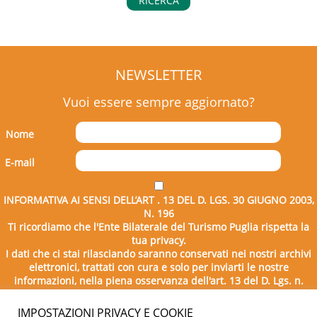
RICERCA
NEWSLETTER
Vuoi essere sempre aggiornato?
Nome
E-mail
INFORMATIVA AI SENSI DELL’ART . 13 DEL D. LGS. 30 GIUGNO 2003,
N. 196
Ti ricordiamo che l'Ente Bilaterale del Turismo Puglia rispetta la
tua privacy.
I dati che ci stai rilasciando saranno conservati nei nostri archivi
elettronici, trattati con cura e solo per inviarti le nostre
informazioni, nella piena osservanza dell'art. 13 del D. Lgs. n.
196/2003.
IMPOSTAZIONI PRIVACY E COOKIE