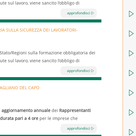
ute sul lavoro, viene sancito l’obbligo di
ri.
approfondisci
 ore di formazione generale e 4 ore di
A SULLA SICUREZZA DEI LAVORATORI-
e dell’azienda aderente il 13/07/2018 dalle
Stato/Regioni sulla formazione obbligatoria dei
ute sul lavoro, viene sancito l’obbligo di
ri.
approfondisci
 ore di formazione generale e 4 ore di
 stesso.
GAGLIANO DEL CAPO
i
aggiornamento annuale
dei
Rappresentanti
durata pari a 4
ore
per le imprese che
 8 ore annue per le imprese che occupano più di
approfondisci