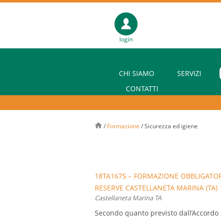
login
CHI SIAMO
SERVIZI
CONTATTI
/
Formazione
/
Sicurezza ed igiene
18TA167S – FORMAZIONE OBBLIGATOR
RESERVE CASTELLANETA MARINA (TA) 
Castellaneta Marina TA
Secondo quanto previsto dall’Accordo 