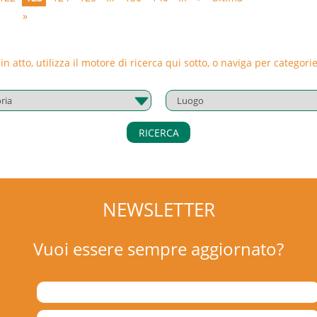
»
 in atto, utilizza il motore di ricerca qui sotto, o naviga per catego
RICERCA
NEWSLETTER
Vuoi essere sempre aggiornato?