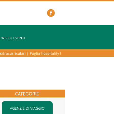
EWS ED EVENTI
acurriculari
|
Puglia hospitality lab – programma di alta formazione p
CATEGORIE
AGENZIE DI VIAGGIO