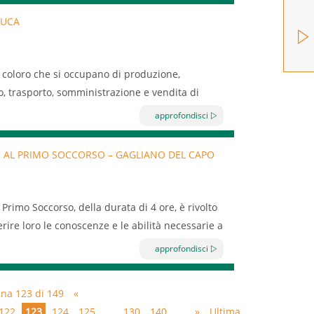
EUCA
ti coloro che si occupano di produzione,
, trasporto, somministrazione e vendita di
approfondisci
 AL PRIMO SOCCORSO – GAGLIANO DEL CAPO
enti e delle attrezzature
tà di conservazione degli alimenti
nsumo di alimenti
Primo Soccorso, della durata di 4 ore, è rivolto
istemi di controllo (HACCP)
erire loro le conoscenze e le abilità necessarie a
 soccorso e di assistenza di emergenza.
approfondisci
,00
ina 123 di 149
«
122
123
124
125
...
130
140
...
»
Ultima