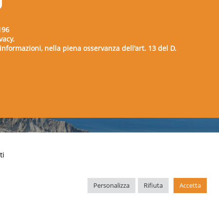
196
vacy.
e informazioni, nella piena osservanza dell'art. 13 del D.
00729
ti
Personalizza
Rifiuta
Accetta