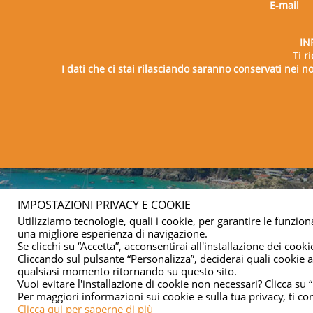
E-mail
IN
Ti r
I dati che ci stai rilasciando saranno conservati nei nos
Copy
IMPOSTAZIONI PRIVACY E COOKIE
Utilizziamo tecnologie, quali i cookie, per garantire le funziona
una migliore esperienza di navigazione.
Se clicchi su “Accetta”, acconsentirai all'installazione dei cookie
Cliccando sul pulsante “Personalizza”, deciderai quali cookie ac
qualsiasi momento ritornando su questo sito.
Vuoi evitare l'installazione di cookie non necessari? Clicca su “
Per maggiori informazioni sui cookie e sulla tua privacy, ti co
Clicca qui per saperne di più