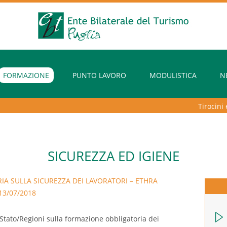
FORMAZIONE
PUNTO LAVORO
MODULISTICA
N
Tirocini extr
SICUREZZA ED IGIENE
IA SULLA SICUREZZA DEI LAVORATORI – ETHRA
13/07/2018
Stato/Regioni sulla formazione obbligatoria dei