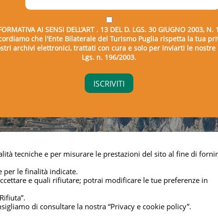
FORMATIVA AI SENSI DELL’ART . 13 DEL D. LGS. 30 GIUGNO 2003, N. 
icordiamo che l'Ente Bilaterale del Turismo Puglia rispetta la tua pri
tri archivi elettronici, trattati con cura e solo per inviarti le nostr
Lgs. n. 196/2003.
right © 2026 - Ente Bilaterale del Turismo Puglia - C.F. 043325
lità tecniche e per misurare le prestazioni del sito al fine di fornir
Privacy & cookie
 per le finalità indicate.
cettare e quali rifiutare; potrai modificare le tue preferenze in
Rifiuta”.
nsigliamo di consultare la nostra “Privacy e cookie policy”.
Managed by
Elabora Next