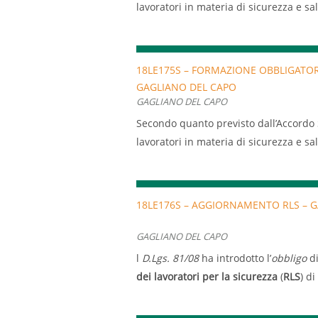
lavoratori in materia di sicurezza e sal
sottoporre a formazione tutti i lavorato
Il corso, che prevede 8 ore divise in 4
formazione sul rischio specifico.
18LE175S – FORMAZIONE OBBLIGATORI
La formazione avrà luogo presso la sed
GAGLIANO DEL CAPO
13:00 alle 21:00
GAGLIANO DEL CAPO
Secondo quanto previsto dall’Accordo 
lavoratori in materia di sicurezza e sal
sottoporre a formazione tutti i lavorato
Il corso, che prevede 8 ore divise in 4
formazione sul rischio specifico lavoro
18LE176S – AGGIORNAMENTO RLS – 
DATE:
GAGLIANO DEL CAPO
19-07-2018 ORARIO 09,00-13,00
l
D.Lgs. 81/08
ha introdotto l’
obbligo
d
dei lavoratori per la sicurezza
(
RLS
) di
20-07-2018 ORE 09,00-13,00
occupano dai 15 ai 50 lavoratori e di
PRESSO ALITOUR
50 lavoratori.