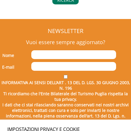
RICERCA
NEWSLETTER
Vuoi essere sempre aggiornato?
Nome
E-mail
INFORMATIVA AI SENSI DELL’ART . 13 DEL D. LGS. 30 GIUGNO 2003,
N. 196
Ti ricordiamo che l'Ente Bilaterale del Turismo Puglia rispetta la
tua privacy.
I dati che ci stai rilasciando saranno conservati nei nostri archivi
elettronici, trattati con cura e solo per inviarti le nostre
informazioni, nella piena osservanza dell'art. 13 del D. Lgs. n.
196/2003.
IMPOSTAZIONI PRIVACY E COOKIE