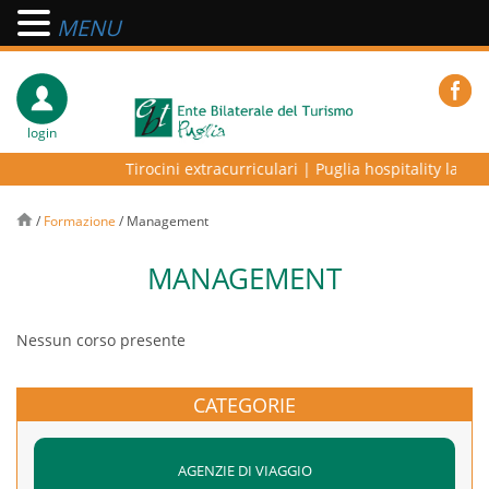
MENU
login
Tirocini extracurriculari
|
Puglia hospitality lab – p
/
Formazione
/
Management
MANAGEMENT
Nessun corso presente
CATEGORIE
AGENZIE DI VIAGGIO