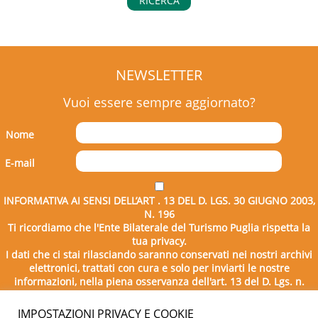
RICERCA
NEWSLETTER
Vuoi essere sempre aggiornato?
Nome
E-mail
INFORMATIVA AI SENSI DELL’ART . 13 DEL D. LGS. 30 GIUGNO 2003,
N. 196
Ti ricordiamo che l'Ente Bilaterale del Turismo Puglia rispetta la
tua privacy.
I dati che ci stai rilasciando saranno conservati nei nostri archivi
elettronici, trattati con cura e solo per inviarti le nostre
informazioni, nella piena osservanza dell'art. 13 del D. Lgs. n.
196/2003.
IMPOSTAZIONI PRIVACY E COOKIE