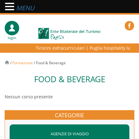
MENU
login
Tirocini extracurriculari
|
Puglia hospitality lab – p
/
Formazione
/
Food & Beverage
FOOD & BEVERAGE
Nessun corso presente
CATEGORIE
AGENZIE DI VIAGGIO