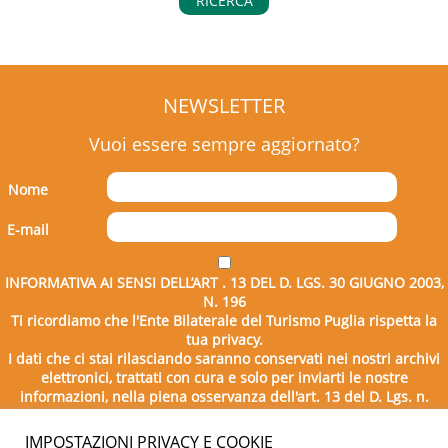
RICERCA
NEWSLETTER
Vuoi essere sempre aggiornato?
Nome
E-mail
INFORMATIVA AI SENSI DELL’ART . 13 DEL D. LGS. 30 GIUGNO 2003,
N. 196
Ti ricordiamo che l'Ente Bilaterale del Turismo Puglia rispetta la
tua privacy.
I dati che ci stai rilasciando saranno conservati nei nostri archivi
elettronici, trattati con cura e solo per inviarti le nostre
informazioni, nella piena osservanza dell'art. 13 del D. Lgs. n.
196/2003.
IMPOSTAZIONI PRIVACY E COOKIE