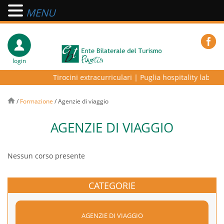
MENU
login
Tirocini extracurriculari
|
Puglia hospitality lab – pr
/
Formazione
/
Agenzie di viaggio
AGENZIE DI VIAGGIO
Nessun corso presente
CATEGORIE
AGENZIE DI VIAGGIO