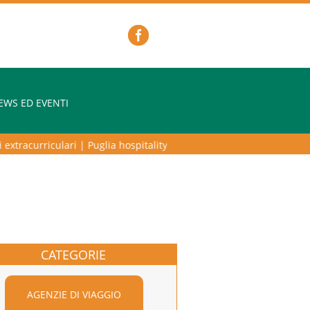
EWS ED EVENTI
tracurriculari
|
Puglia hospitality lab – programma di alta formazione
CATEGORIE
AGENZIE DI VIAGGIO