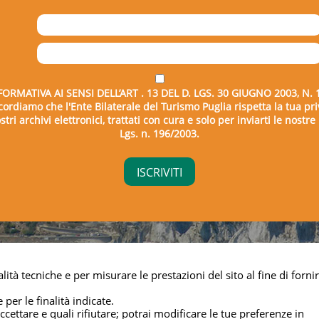
FORMATIVA AI SENSI DELL’ART . 13 DEL D. LGS. 30 GIUGNO 2003, N. 
icordiamo che l'Ente Bilaterale del Turismo Puglia rispetta la tua pri
tri archivi elettronici, trattati con cura e solo per inviarti le nostr
Lgs. n. 196/2003.
right © 2026 - Ente Bilaterale del Turismo Puglia - C.F. 043325
lità tecniche e per misurare le prestazioni del sito al fine di fornir
Privacy & cookie
 per le finalità indicate.
cettare e quali rifiutare; potrai modificare le tue preferenze in