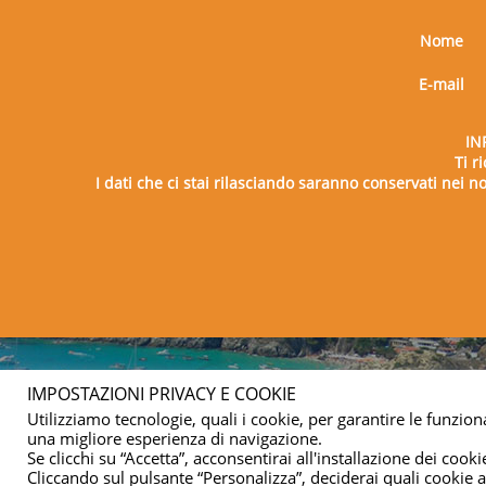
Nome
E-mail
IN
Ti r
I dati che ci stai rilasciando saranno conservati nei nos
Copy
IMPOSTAZIONI PRIVACY E COOKIE
Utilizziamo tecnologie, quali i cookie, per garantire le funziona
una migliore esperienza di navigazione.
Se clicchi su “Accetta”, acconsentirai all'installazione dei cookie
Cliccando sul pulsante “Personalizza”, deciderai quali cookie ac