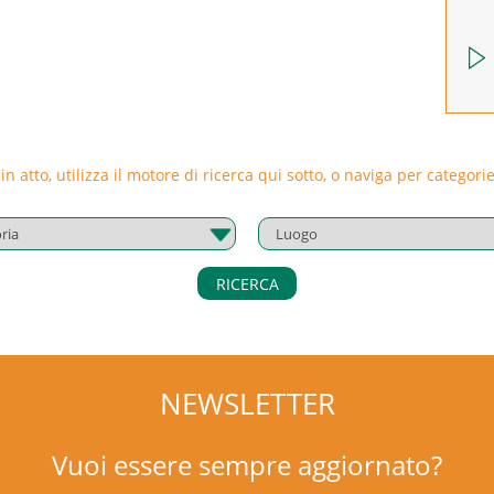
 in atto, utilizza il motore di ricerca qui sotto, o naviga per catego
RICERCA
NEWSLETTER
Vuoi essere sempre aggiornato?