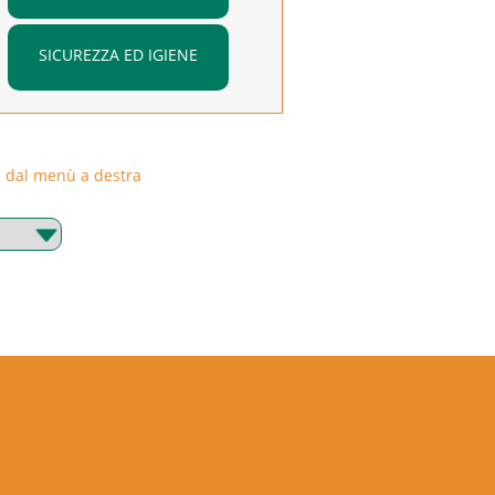
SICUREZZA ED IGIENE
rie dal menù a destra