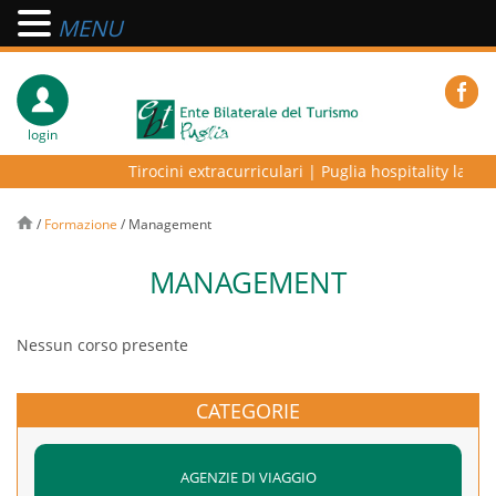
MENU
login
Tirocini extracurriculari
|
Puglia hospitality lab – 
/
Formazione
/
Management
MANAGEMENT
Nessun corso presente
CATEGORIE
AGENZIE DI VIAGGIO