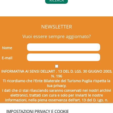
RICERCA
NEWSLETTER
Vuoi essere sempre aggiornato?
Nome
E-mail
INFORMATIVA AI SENSI DELL’ART . 13 DEL D. LGS. 30 GIUGNO 2003,
N. 196
Ti ricordiamo che l'Ente Bilaterale del Turismo Puglia rispetta la
tua privacy.
I dati che ci stai rilasciando saranno conservati nei nostri archivi
elettronici, trattati con cura e solo per inviarti le nostre
informazioni, nella piena osservanza dell'art. 13 del D. Lgs. n.
196/2003.
IMPOSTAZIONI PRIVACY E COOKIE