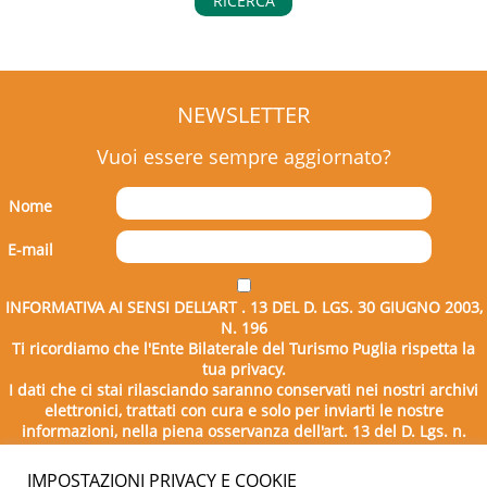
RICERCA
NEWSLETTER
Vuoi essere sempre aggiornato?
Nome
E-mail
INFORMATIVA AI SENSI DELL’ART . 13 DEL D. LGS. 30 GIUGNO 2003,
N. 196
Ti ricordiamo che l'Ente Bilaterale del Turismo Puglia rispetta la
tua privacy.
I dati che ci stai rilasciando saranno conservati nei nostri archivi
elettronici, trattati con cura e solo per inviarti le nostre
informazioni, nella piena osservanza dell'art. 13 del D. Lgs. n.
196/2003.
IMPOSTAZIONI PRIVACY E COOKIE