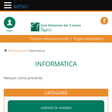
MENU
login
Tirocini extracurriculari
|
Puglia hospitality lab – 
/
Formazione
/
Informatica
INFORMATICA
Nessun corso presente
CATEGORIE
AGENZIE DI VIAGGIO