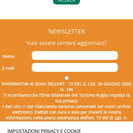
RICERCA
NEWSLETTER
Vuoi essere sempre aggiornato?
Nome
E-mail
INFORMATIVA AI SENSI DELL’ART . 13 DEL D. LGS. 30 GIUGNO 2003,
N. 196
Ti ricordiamo che l'Ente Bilaterale del Turismo Puglia rispetta la
tua privacy.
I dati che ci stai rilasciando saranno conservati nei nostri archivi
elettronici, trattati con cura e solo per inviarti le nostre
informazioni, nella piena osservanza dell'art. 13 del D. Lgs. n.
196/2003.
IMPOSTAZIONI PRIVACY E COOKIE