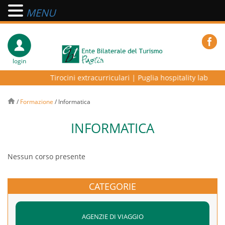
MENU
login
Tirocini extracurriculari
|
Puglia hospitality lab – pro
/
Formazione
/
Informatica
INFORMATICA
Nessun corso presente
CATEGORIE
AGENZIE DI VIAGGIO