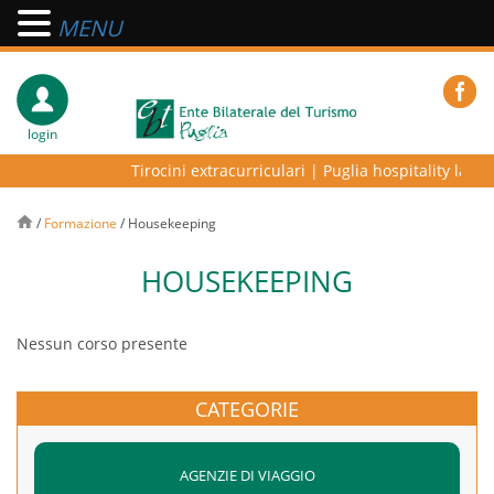
MENU
login
Tirocini extracurriculari
|
Puglia hospitality lab – 
/
Formazione
/
Housekeeping
HOUSEKEEPING
Nessun corso presente
CATEGORIE
AGENZIE DI VIAGGIO