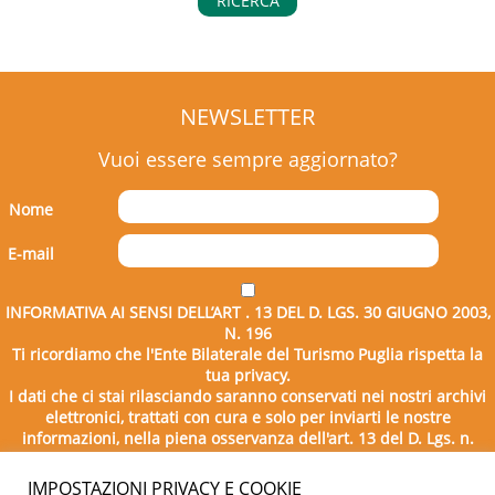
RICERCA
NEWSLETTER
Vuoi essere sempre aggiornato?
Nome
E-mail
INFORMATIVA AI SENSI DELL’ART . 13 DEL D. LGS. 30 GIUGNO 2003,
N. 196
Ti ricordiamo che l'Ente Bilaterale del Turismo Puglia rispetta la
tua privacy.
I dati che ci stai rilasciando saranno conservati nei nostri archivi
elettronici, trattati con cura e solo per inviarti le nostre
informazioni, nella piena osservanza dell'art. 13 del D. Lgs. n.
196/2003.
IMPOSTAZIONI PRIVACY E COOKIE