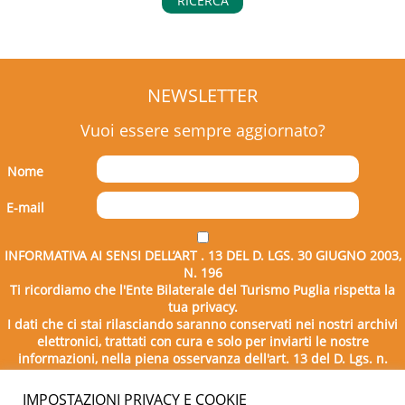
RICERCA
NEWSLETTER
Vuoi essere sempre aggiornato?
Nome
E-mail
INFORMATIVA AI SENSI DELL’ART . 13 DEL D. LGS. 30 GIUGNO 2003,
N. 196
Ti ricordiamo che l'Ente Bilaterale del Turismo Puglia rispetta la
tua privacy.
I dati che ci stai rilasciando saranno conservati nei nostri archivi
elettronici, trattati con cura e solo per inviarti le nostre
informazioni, nella piena osservanza dell'art. 13 del D. Lgs. n.
196/2003.
IMPOSTAZIONI PRIVACY E COOKIE