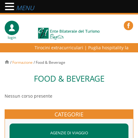
MENU
login
Tirocini extracurriculari
|
Puglia hospitality lab – p
/
Formazione
/
Food & Beverage
FOOD & BEVERAGE
Nessun corso presente
CATEGORIE
AGENZIE DI VIAGGIO