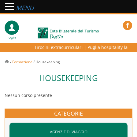
MENU
login
Tirocini extracurriculari
|
Puglia hospitality lab – p
/
Formazione
/
Housekeeping
HOUSEKEEPING
Nessun corso presente
CATEGORIE
AGENZIE DI VIAGGIO