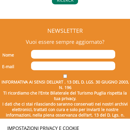
RICERCA
NEWSLETTER
Vuoi essere sempre aggiornato?
Nome
E-mail
INFORMATIVA AI SENSI DELL’ART . 13 DEL D. LGS. 30 GIUGNO 2003,
N. 196
Ti ricordiamo che l'Ente Bilaterale del Turismo Puglia rispetta la
tua privacy.
I dati che ci stai rilasciando saranno conservati nei nostri archivi
elettronici, trattati con cura e solo per inviarti le nostre
informazioni, nella piena osservanza dell'art. 13 del D. Lgs. n.
196/2003.
IMPOSTAZIONI PRIVACY E COOKIE